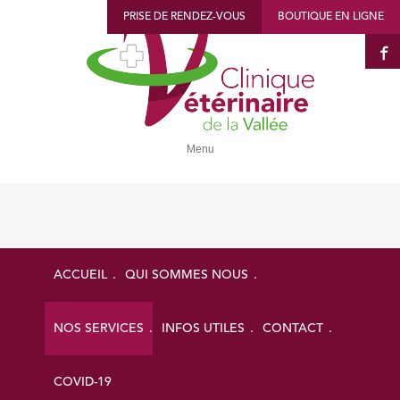
PRISE DE RENDEZ-VOUS
BOUTIQUE EN LIGNE
Menu
Chirurg
Nos Services
ACCUEIL
QUI SOMMES NOUS
Médecine
Chirurgie
NOS SERVICES
INFOS UTILES
CONTACT
Nous pratiquons, à la clinique vétéri
Imagerie
actes
chirugicaux de convenance
(c
Laboratoire d’analyses
que les stérilisations, mais ég
COVID-19
chirurgie spécialisée, tels que la
chi