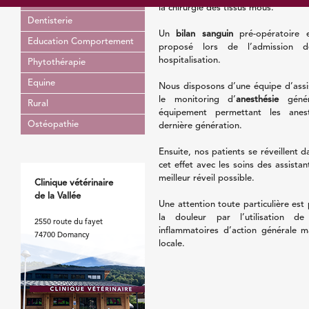
Nutrition
la chirurgie des tissus mous.
Dentisterie
Un
bilan sanguin
pré-opératoire 
Education Comportement
proposé lors de l’admission 
hospitalisation.
Phytothérapie
Equine
Nous disposons d’une équipe d’assi
le monitoring d’
anesthésie
génér
Rural
équipement permettant les anes
Ostéopathie
dernière génération.
Ensuite, nos patients se réveillent 
cet effet avec les soins des assistan
meilleur réveil possible.
Clinique vétérinaire
de la Vallée
Une attention toute particulière est
la douleur par l’utilisation de
2550 route du fayet
inflammatoires d’action générale m
74700 Domancy
locale.