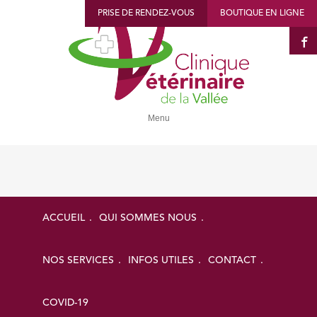
PRISE DE RENDEZ-VOUS
BOUTIQUE EN LIGNE
Menu
Pour une année sereine a
ACCUEIL
QUI SOMMES NOUS
NOS SERVICES
INFOS UTILES
CONTACT
06/01/2023
Voici quelques conseils incontournables à la manière de bonnes
COVID-19
résolutions pour passer l’année 2023 le plus sereinement possible